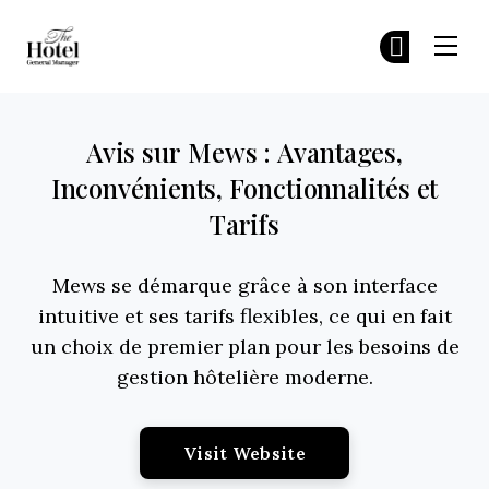
The Hotel GM
Re
Re
Skip to main content
Avis sur Mews : Avantages,
Inconvénients, Fonctionnalités et
Tarifs
Mews se démarque grâce à son interface
intuitive et ses tarifs flexibles, ce qui en fait
un choix de premier plan pour les besoins de
gestion hôtelière moderne.
Opens New Window
Visit Website