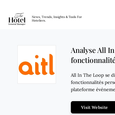
The Hotel GM
News, Trends, Insights & Tools For
Hoteliers.
Skip to main content
Analyse All I
fonctionnalité
All In The Loop se di
fonctionnalités per
Opens new window
plateforme événemen
Op
Visit Website