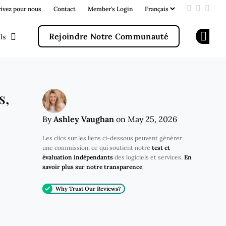
rivez pour nous
Contact
Member's Login
Add us on
Follow u
Follo
Rejoindre Notre Communauté
ls
Op
s,
Ashley Vaughan
By
on May 25, 2026
Les clics sur les liens ci-dessous peuvent générer
une commission, ce qui soutient notre
test et
évaluation indépendants
des logiciels et services.
En
savoir plus sur notre transparence
.
Why Trust Our Reviews?