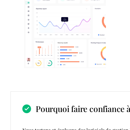
Pourquoi faire confiance à
Nous testons et évaluons des logiciels de gestion