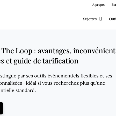
À propos
Éc
Sujettes
Outi
n The Loop : avantages, inconvénient
s et guide de tarification
stingue par ses outils événementiels flexibles et ses
sonnalisées—idéal si vous recherchez plus qu'une
tielle standard.
ens New Window