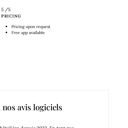
5
/5
PRICING
Pricing upon request
Free app available
 nos avis logiciels
 hôtelière depuis 2023. En tant que