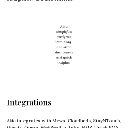
Akia
simplifies
analytics
with drag-
and-drop
dashboards
and quick
insights.
Integrations
Akia integrates with Mews, Cloudbeds, StayNTouch,
Guesty, Opera, WebRezPro, Infor HMS, Track PMS,