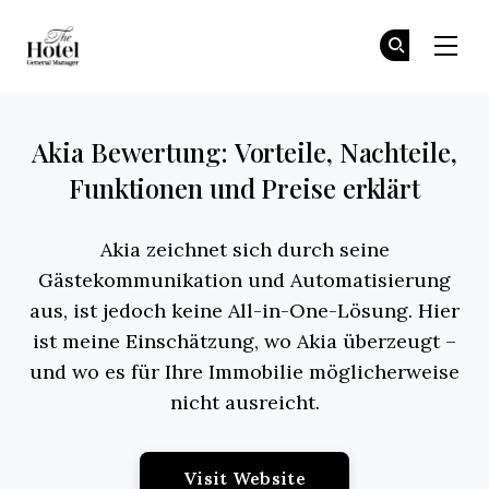
The Hotel GM
Tr
Tr
Skip to main content
Akia Bewertung: Vorteile, Nachteile,
Funktionen und Preise erklärt
Akia zeichnet sich durch seine
Gästekommunikation und Automatisierung
aus, ist jedoch keine All-in-One-Lösung. Hier
ist meine Einschätzung, wo Akia überzeugt –
und wo es für Ihre Immobilie möglicherweise
nicht ausreicht.
Opens New Window
Visit Website