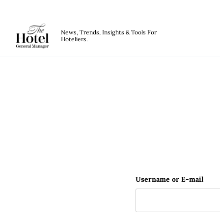
The Hotel GM
News, Trends, Insights & Tools For
Hoteliers.
Skip to main content
Mitgliederübersicht
Username or E-mail